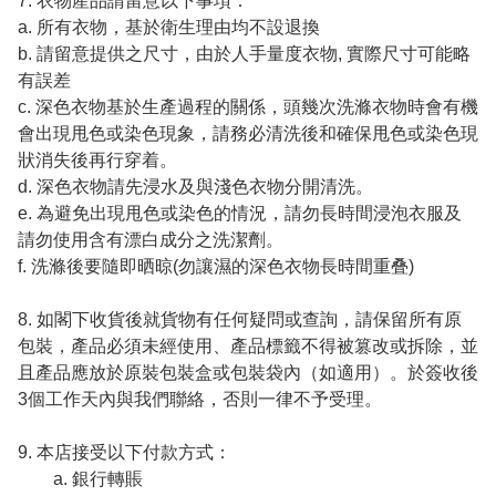
7. 衣物產品請留意以下事項：

a. 所有衣物，基於衛生理由均不設退換

b. 請留意提供之尺寸，由於人手量度衣物, 實際尺寸可能略
有誤差

c. 深色衣物基於生產過程的關係，頭幾次洗滌衣物時會有機
會出現甩色或染色現象，請務必清洗後和確保甩色或染色現
狀消失後再行穿着。

d. 深色衣物請先浸水及與淺色衣物分開清洗。

e. 為避免出現甩色或染色的情況，請勿長時間浸泡衣服及
請勿使用含有漂白成分之洗潔劑。

f. 洗滌後要隨即晒晾(勿讓濕的深色衣物長時間重叠)

8. 如閣下收貨後就貨物有任何疑問或查詢，請保留所有原
包裝，產品必須未經使用、產品標籤不得被篡改或拆除，並
且產品應放於原裝包裝盒或包裝袋內（如適用）。於簽收後
3個工作天內與我們聯絡，否則一律不予受理。

9. 本店接受以下付款方式：

　　a. 銀行轉賬
