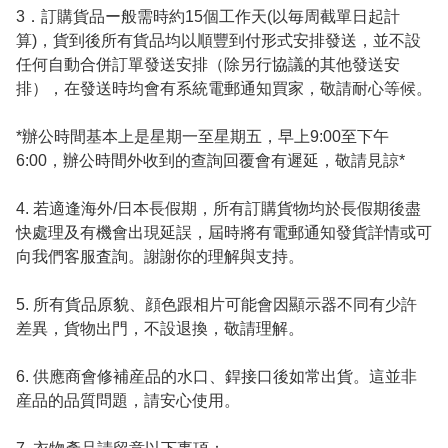
3．訂購貨品ー般需時約15個工作天(以毎周截單日起計
算)，貨到後所有貨品均以順豐到付形式安排發送，並不設
任何自動合併訂單發送安排（除另行協議的其他發送安
排），在發送時均會有系統電郵通知買家，敬請耐心等候。

*辦公時間基本上是星期一至星期五，早上9:00至下午
6:00，辦公時間外收到的查詢回覆會有遲延，敬請見諒*

4. 若適逢海外/日本長假期，所有訂購貨物均於長假期後盡
快處理及有機會出現延誤，屆時將有電郵通知發貨詳情或可
向我們客服査詢。謝謝你的理解與支持。

5. 所有貨品原貌、顔色跟相片可能會因顯示器不同有少許
差異，貨物出門，不設退換，敬請理解。

6. 供應商會修補産品的水口、銲接口後如常出貨。這並非
産品的品質問題，請安心使用。
