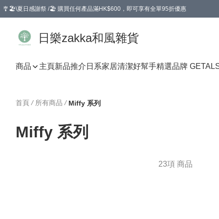
🎐🏖️\夏日感謝祭 /🏖️ 購買任何產品滿HK$600，即可享有全單95折優惠
選擇GoGoX住宅/工商地址配送，單一訂單消費購物滿HK$680(折扣後），可享有
日樂zakka和風雜貨
商品
主頁
新品推介
日系家居清潔好幫手
精選品牌 GETAL
首頁
/
所有商品
/
Miffy 系列
Miffy 系列
23項 商品