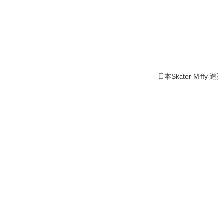
日本Skater Miff