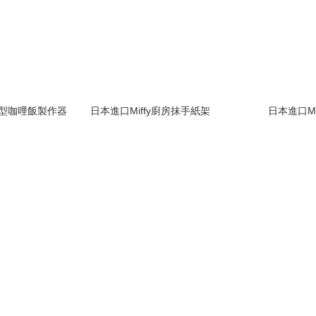
y 造型咖哩飯製作器
日本進口Miffy廚房抹手紙架
日本進口Mi