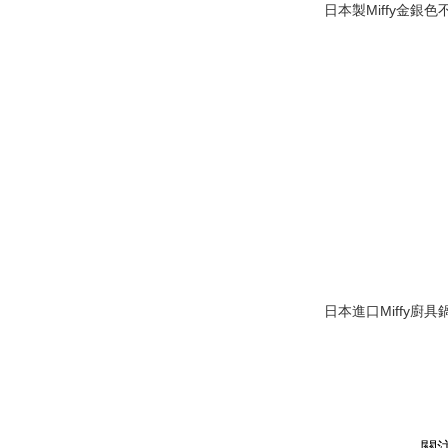
日本製Miffy金銀
日本進口Miffy廚具
關