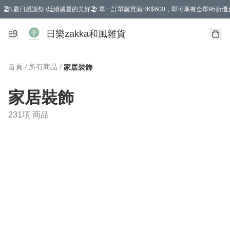
🏖️\ 夏日感謝祭 /延續盛夏的美好🏖️ 單一訂單購買滿HK$600，即可享有全單95折優
選擇GoGoX住宅/工商地址配送，單一訂單消費購物滿HK$680(折扣後），可享有
日樂zakka和風雜貨
首頁
/
所有商品
/
家居裝飾
家居裝飾
231項 商品