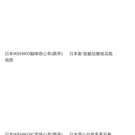
日本IKEHIKO貓咪燈心草(藺草)
日本製 龍貓信樂燒花瓶
地墊
日本IKEHIKO紅葉燈心草(藺草)
日本霜山自然系風呂敷