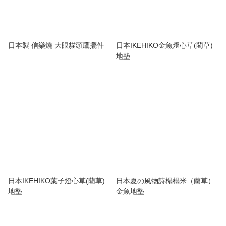
日本製 信樂燒 大眼貓頭鷹擺件
日本IKEHIKO金魚燈心草(藺草)
地墊
日本IKEHIKO葉子燈心草(藺草)
日本夏の風物詩榻榻米（藺草）
地墊
金魚地墊