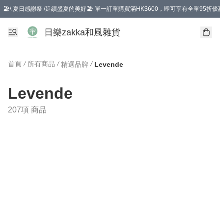
🏖️\ 夏日感謝祭 /延續盛夏的美好🏖️ 單一訂單購買滿HK$600，即可享有全單95折優
選擇GoGoX住宅/工商地址配送，單一訂單消費購物滿HK$680(折扣後），可享有
日樂zakka和風雜貨
首頁
/
所有商品
/
/
精選品牌
Levende
Levende
207項 商品