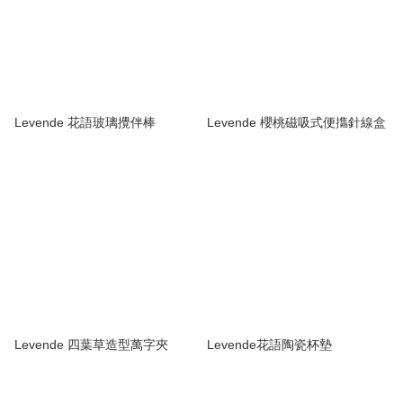
Levende 花語玻璃攪伴棒
Levende 櫻桃磁吸式便㩦針線盒
Levende 四葉草造型萬字夾
Levende花語陶瓷杯墊