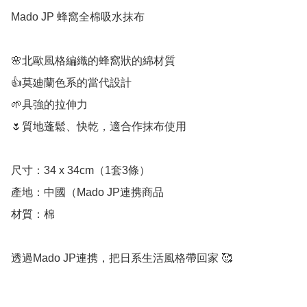
Mado JP 蜂窩全棉吸水抹布

🌸北歐風格編織的蜂窩狀的綿材質

👍莫廸蘭色系的當代設計

🌱具強的拉伸力

🌷質地蓬鬆、快乾，適合作抹布使用

尺寸：34 x 34cm（1套3條）

產地：中國（Mado JP連携商品

材質：棉

透過Mado JP連携，把日系生活風格帶回家 🥰