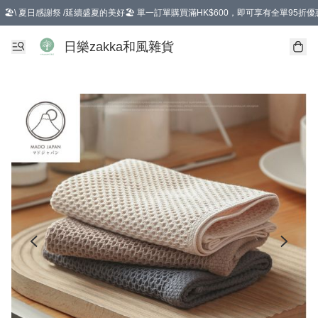
🏖️\ 夏日感謝祭 /延續盛夏的美好🏖️ 單一訂單購買滿HK$600，即可享有全單95折優
選擇GoGoX住宅/工商地址配送，單一訂單消費購物滿HK$680(折扣後），可享有
日樂zakka和風雜貨