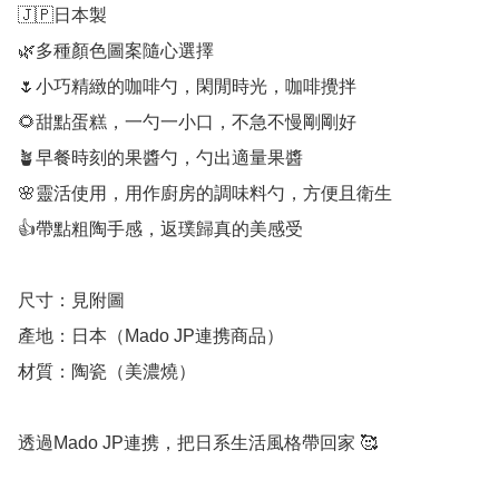
🇯🇵日本製

🌿多種顏色圖案隨心選擇

🌷小巧精緻的咖啡勺，閑閒時光，咖啡攪拌

🌻甜點蛋糕，一勺一小口，不急不慢剛剛好

🪴早餐時刻的果醬勺，勺出適量果醬

🌸靈活使用，用作廚房的調味料勺，方便且衛生

👍帶點粗陶手感，返璞歸真的美感受

尺寸：見附圖

產地：日本（Mado JP連携商品）

材質：陶瓷（美濃燒）

透過Mado JP連携，把日系生活風格帶回家 🥰
