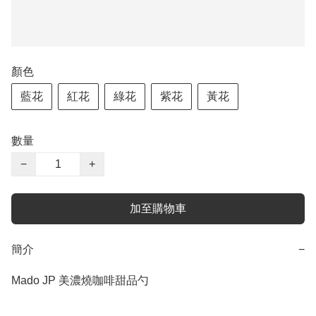
顏色
藍花
紅花
綠花
紫花
黃花
數量
−
+
加至購物車
簡介
−
Mado JP 美濃燒咖啡甜品勺
