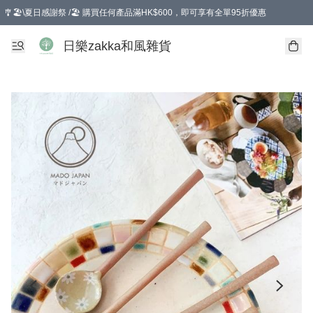
🎐🏖️\夏日感謝祭 /🏖️ 購買任何產品滿HK$600，即可享有全單95折優惠
選擇GoGoX住宅/工商地址配送，單一訂單消費購物滿HK$680(折扣後），可享有
日樂zakka和風雜貨