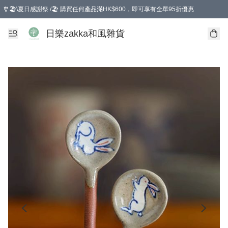
🎐🏖️\夏日感謝祭 /🏖️ 購買任何產品滿HK$600，即可享有全單95折優惠
選擇GoGoX住宅/工商地址配送，單一訂單消費購物滿HK$680(折扣後），可享有
日樂zakka和風雜貨