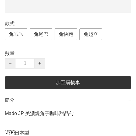
款式
兔乖乖
兔尾巴
兔快跑
兔起立
數量
−
+
加至購物車
簡介
−
Mado JP 美濃燒兔子咖啡甜品勺

🇯🇵日本製
