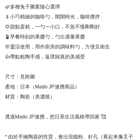
🌿多種兔子圖案隨心選擇

🌷小巧精緻的咖啡勺，閑閒時光，咖啡攪拌

🌻甜點蛋糕，一勺一小口，不急不慢剛剛好

🪴早餐時刻的果醬勺，勺出適量果醬

🌸靈活使用，用作廚房的調味料勺，方便且衛生

👍帶點粗陶手感，返璞歸真的美感受

尺寸：見附圖

產地：日本（Mado JP連携商品）

材質：陶瓷（美濃燒）

透過Mado JP連携，把日系生活風格帶回家 🥰

* 由於手繪陶器的性質，會出現鐵粉、針孔（看起來像叉子