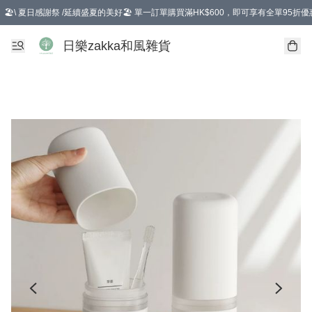
🏖️\ 夏日感謝祭 /延續盛夏的美好🏖️ 單一訂單購買滿HK$600，即可享有全單95折優
選擇GoGoX住宅/工商地址配送，單一訂單消費購物滿HK$680(折扣後），可享有
日樂zakka和風雜貨