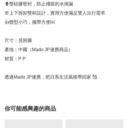
🪻雙硅膠密封，防止殘留的水側漏

🌸上下拆卸雙杯設計，實用方便滿足雙人出行需求

👍體型小巧，攜帶方便￼

尺寸：見附圖

產地：中國（Mado JP連携商品）

材質：P P

透過Mado JP連携，把日系生活風格帶回家 🥰
你可能感興趣的商品