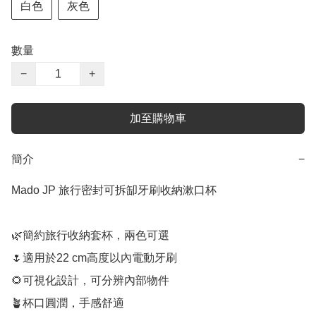
白色
灰色
數量
−
+
加至購物車
簡介
−
Mado JP 旅行密封可拆缷牙刷收納漱口杯

🌿簡約旅行收納套杯，兩色可選

🌷適用於22 cm高度以內電動牙刷

🌻可視化設計，可分辨內部物件

🪴杯口圓潤，手感舒適
