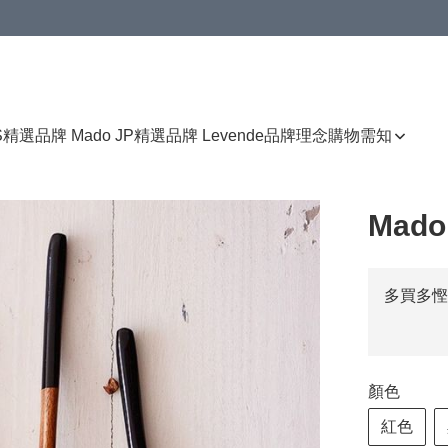
免運費優惠
S
精選品牌 Mado JP
精選品牌 Levende
品牌理念
購物需知
Mad
多買多慳
顏色
紅色