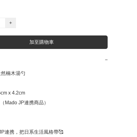
+
加至購物車
−
 天然楠木湯勺

 x 4.2cm

Mado JP連携商品）

 JP連携，把日系生活風格帶🥰