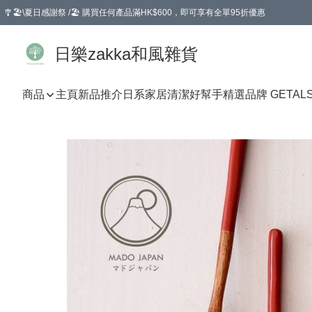
🎐🏖️\夏日感謝祭 /🏖️ 購買任何產品滿HK$600，即可享有全單95折優惠
選擇GoGoX住宅/工商地址配送，單一訂單消費購物滿HK$680(折扣後），可享有
日樂zakka和風雜貨
商品
主頁
新品推介
日系家居清潔好幫手
精選品牌 GETAL