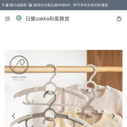
🎐🏖️\夏日感謝祭 /🏖️ 購買任何產品滿HK$600，即可享有全單95折優惠
選擇GoGoX住宅/工商地址配送，單一訂單消費購物滿HK$680(折扣後），可享有
日樂zakka和風雜貨