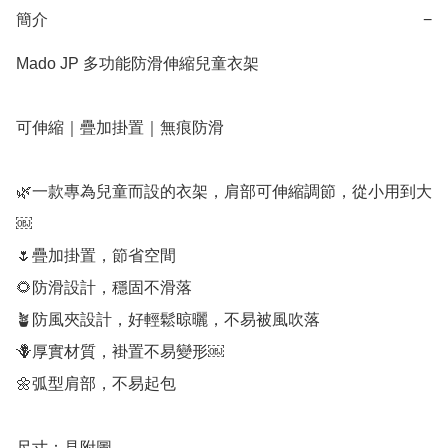
簡介
−
Mado JP 多功能防滑伸縮兒童衣架

可伸縮｜疊加掛置｜無痕防滑

🌿一款專為兒童而設的衣架，肩部可伸縮調節，從小用到大
￼

🌷疊加掛置，節省空間

🌻防滑設計，穩固不滑落

🪴防風夾設計，好輕鬆晾曬，不易被風吹落

🪻厚實材質，褂置不易變形￼

🌼弧型肩部，不易起包

尺寸：見附圖
