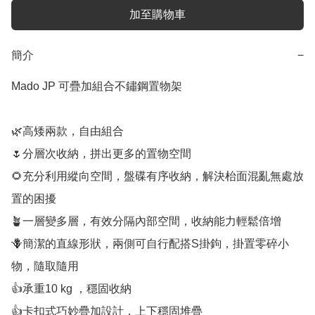
加至購物車
簡介
−
Mado JP 可疊加組合不鏽鋼置物架

🌿高矮兩款，自由組合

🌷分層次收納，拼出更多的置物空間

🌻充分利用縱向空間，盤碟有序收納，解決枱面混亂無處放
置的困擾

🪴一層變多層，有效分隔內部空間，收納能力輕鬆倍增

🪻簡潔的直線形狀，兩側可自行配搭S掛鉤，掛置零碎小
物，隨取隨用

👍承重10 kg ，穩固收納

👍卡扣式巧妙疊加設計，上下穩固堆疊
