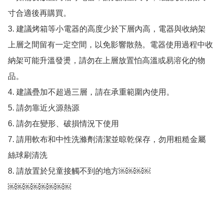
寸合適後再購買。

3. 建議烤箱等小電器的高度少於下層內高，電器與收納架
上層之間留有一定空間，以免影響散熱。電器使用過程中收
納架可能升溫發燙，請勿在上層放置怕高溫或易溶化的物
品。

4. 建議疊加不超過三層，請在承重範圍內使用。

5. 請勿靠近火源熱源

6. 請勿在變形、破損情況下使用

7. 請用軟布和中性洗滌劑清潔並晾乾保存，勿用粗糙金屬
絲球刷清洗

8. 請放置於兒童接觸不到的地方￼￼￼￼

￼￼￼￼￼￼￼￼