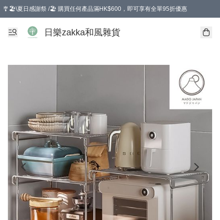
🎐🏖️\夏日感謝祭 /🏖️ 購買任何產品滿HK$600，即可享有全單95折優惠
選擇GoGoX住宅/工商地址配送，單一訂單消費購物滿HK$680(折扣後），可享有
日樂zakka和風雜貨