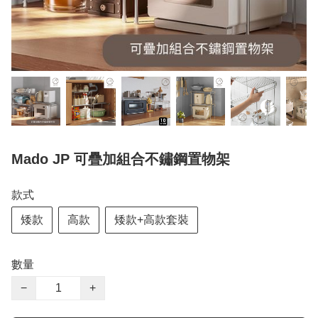
Mado JP 可疊加組合不鏽鋼置物架
款式
矮款
高款
矮款+高款套裝
數量
−
+