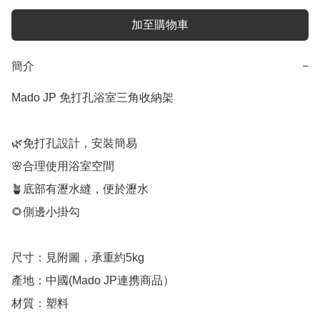
加至購物車
簡介
−
Mado JP 免打孔浴室三角收納架

🌿免打孔設計，安裝簡易

🌸合理使用浴室空間

🪴底部有瀝水縫，便於瀝水

🌻側邊小掛勾

尺寸：見附圖，承重約5kg

產地：中國(Mado JP連携商品）

材質：塑料
