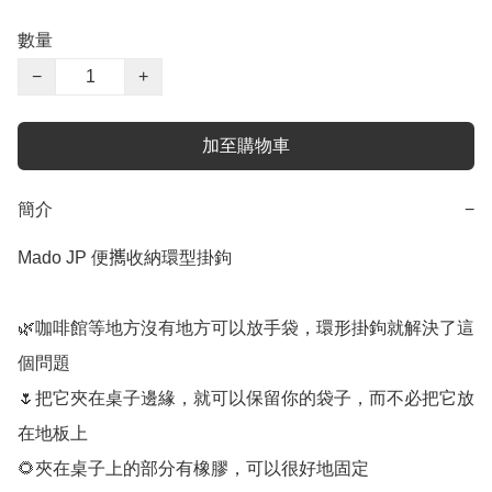
數量
−
+
加至購物車
簡介
−
Mado JP 便𢹂收納環型掛鉤

🌿咖啡館等地方沒有地方可以放手袋，環形掛鉤就解決了這
個問題

🌷把它夾在桌子邊緣，就可以保留你的袋子，而不必把它放
在地板上

🌻夾在桌子上的部分有橡膠，可以很好地固定
