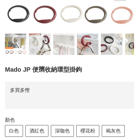
Mado JP 便𢹂收納環型掛鉤
多買多慳
顏色
白色
酒紅色
深咖色
櫻花粉
褐灰色