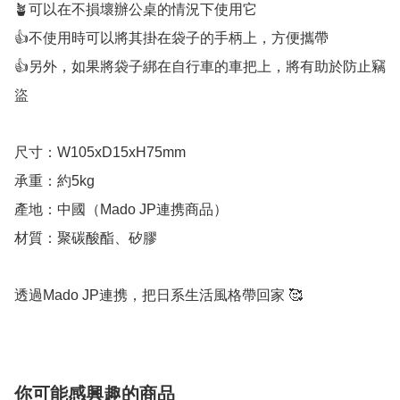
🪴可以在不損壞辦公桌的情況下使用它

👍不使用時可以將其掛在袋子的手柄上，方便攜帶

👍另外，如果將袋子綁在自行車的車把上，將有助於防止竊
盜

尺寸：W105xD15xH75mm

承重：約5kg

產地：中國（Mado JP連携商品）

材質：聚碳酸酯、矽膠

透過Mado JP連携，把日系生活風格帶回家 🥰
你可能感興趣的商品