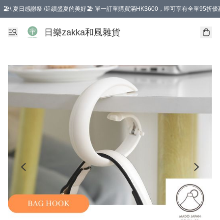
🏖️\ 夏日感謝祭 /延續盛夏的美好🏖️ 單一訂單購買滿HK$600，即可享有全單95折優
選擇GoGoX住宅/工商地址配送，單一訂單消費購物滿HK$680(折扣後），可享有
日樂zakka和風雜貨