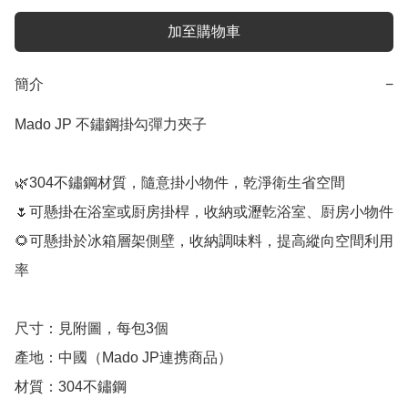
加至購物車
簡介
−
Mado JP 不鏽鋼掛勾彈力夾子

🌿304不鏽鋼材質，隨意掛小物件，乾淨衛生省空間

🌷可懸掛在浴室或㕑房掛桿，收納或瀝亁浴室、㕑房小物件

🌻可懸掛於冰箱層架側壁，收納調味料，提高縱向空間利用
率

尺寸：見附圖，每包3個

產地：中國（Mado JP連携商品）

材質：304不鏽鋼
