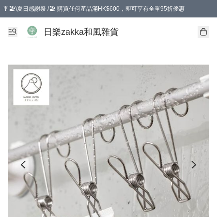
🎐🏖️\夏日感謝祭 /🏖️ 購買任何產品滿HK$600，即可享有全單95折優惠
選擇GoGoX住宅/工商地址配送，單一訂單消費購物滿HK$680(折扣後），可享有
日樂zakka和風雜貨