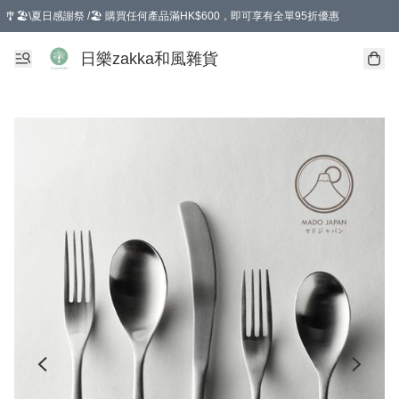
🎐🏖️\夏日感謝祭 /🏖️ 購買任何產品滿HK$600，即可享有全單95折優惠
選擇GoGoX住宅/工商地址配送，單一訂單消費購物滿HK$680(折扣後），可享有
日樂zakka和風雜貨