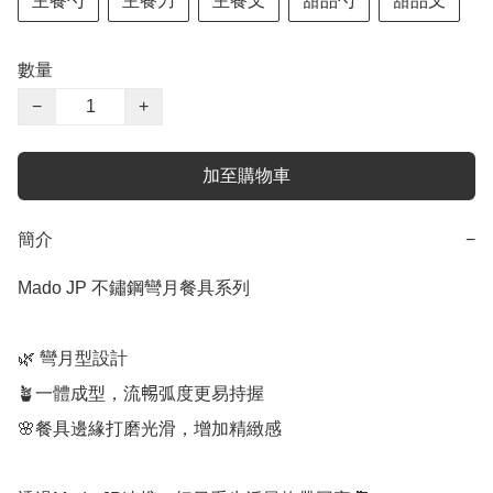
主餐勺
主餐刀
主餐叉
甜品勺
甜品叉
數量
−
+
加至購物車
簡介
−
Mado JP 不鏽鋼彎月餐具系列

🌿 彎月型設計

🪴一體成型，流𣈱弧度更易持握

🌸餐具邊緣打磨光滑，增加精緻感
