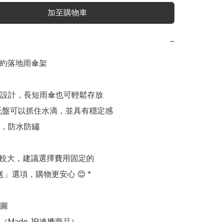
加至購物車
−
P簡約落地雨傘架

托設計，長短雨傘也可輕鬆存放

，防水防鏽

圖

Mado JP連携商品）
