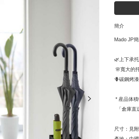
簡介
Mado J
🌿上下承
 🌸寬大的托盤可以抓住水滴，並具有穩定感

🪻碳鋼烤漆
 * 産品体積較大，建議選擇費用固定的

  「倉庫直送」選項，購物更安心 😊 *

尺寸：見附
產地：中國（