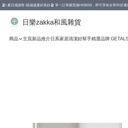
🏖️\ 夏日感謝祭 /延續盛夏的美好🏖️ 單一訂單購買滿HK$600，即可享有全單95折優
選擇GoGoX住宅/工商地址配送，單一訂單消費購物滿HK$680(折扣後），可享有
日樂zakka和風雜貨
商品
主頁
新品推介
日系家居清潔好幫手
精選品牌 GETAL