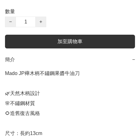
數量
−
+
加至購物車
簡介
−
Mado JP櫸木柄不鏽鋼果醬牛油刀

🌿天然木柄設計

🌸不鏽鋼材質

🌻造舊復古風格

尺寸：長約13cm
