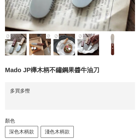
Mado JP櫸木柄不鏽鋼果醬牛油刀
多買多慳
顏色
深色木柄款
淺色木柄款