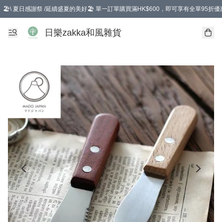
🏖️\ 夏日感謝祭 /延續盛夏的美好🏖️ 單一訂單購買滿HK$600，即可享有全單95折優
選擇GoGoX住宅/工商地址配送，單一訂單消費購物滿HK$680(折扣後），可享有
日樂zakka和風雜貨