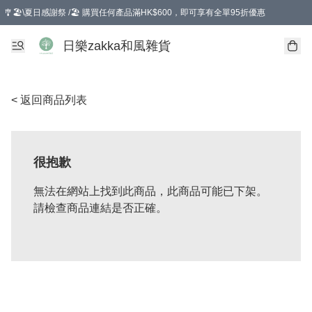
🎐🏖️\夏日感謝祭 /🏖️ 購買任何產品滿HK$600，即可享有全單95折優惠
選擇GoGoX住宅/工商地址配送，單一訂單消費購物滿HK$680(折扣後），可享有
日樂zakka和風雜貨
< 返回商品列表
很抱歉
無法在網站上找到此商品，此商品可能已下架。
請檢查商品連結是否正確。