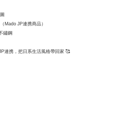
圖

Mado JP連携商品）

不鏽鋼

 JP連携，把日系生活風格帶回家 🥰