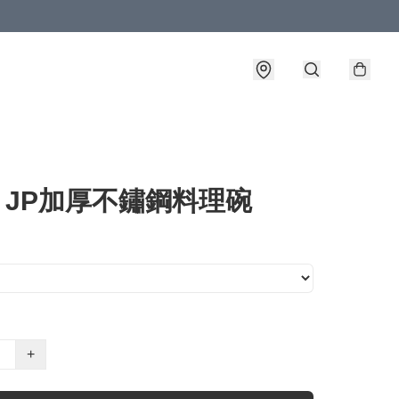
o JP加厚不鏽鋼料理碗
+