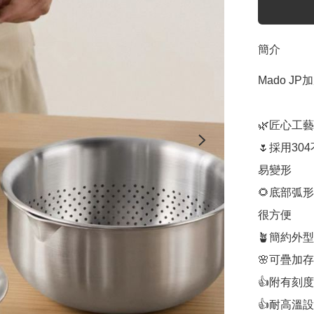
簡介
Mado J
🌿匠心工
🌷採用3
易變形

🌻底部弧
很方便

🪴簡約外
🌸可疊加
👍附有刻
👍耐高溫