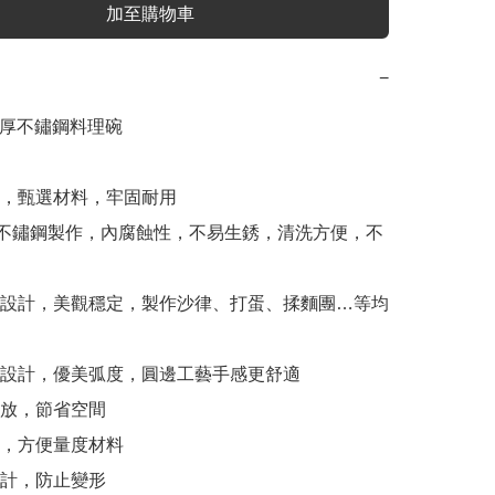
加至購物車
−
P加厚不鏽鋼料理碗

藝，甄選材料，牢固耐用

04不鏽鋼製作，內腐蝕性，不易生銹，清洗方便，不
形設計，美觀穩定，製作沙律、打蛋、揉麵團…等均
型設計，優美弧度，圓邊工藝手感更舒適

存放，節省空間

度，方便量度材料

設計，防止變形
