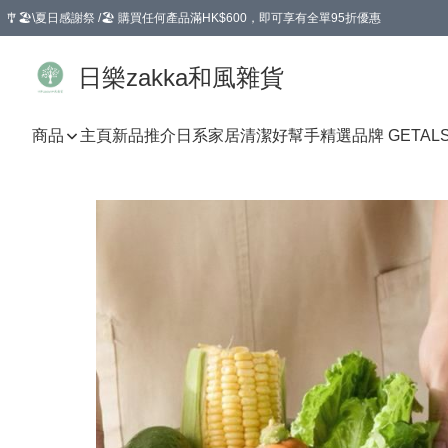
🎐🏖️\夏日感謝祭 /🏖️ 購買任何產品滿HK$600，即可享有全單95折優惠
選擇GoGoX住宅/工商地址配送，單一訂單消費購物滿HK$680(折扣後），可享有
日樂zakka和風雜貨
商品
主頁
新品推介
日系家居清潔好幫手
精選品牌 GETAL