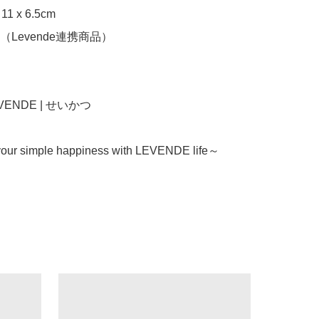
1 x 6.5cm

Levende連携商品）

LEVENDE | せいかつ

our simple happiness with LEVENDE life～