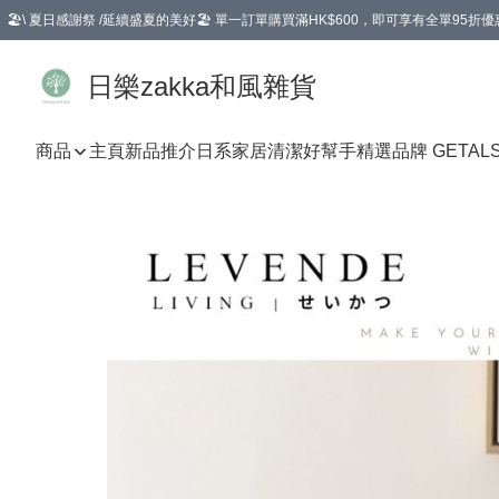
🏖️\ 夏日感謝祭 /延續盛夏的美好🏖️ 單一訂單購買滿HK$600，即可享有全單95折優
選擇GoGoX住宅/工商地址配送，單一訂單消費購物滿HK$680(折扣後），可享有
日樂zakka和風雜貨
商品
主頁
新品推介
日系家居清潔好幫手
精選品牌 GETAL