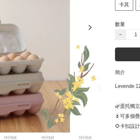
卡其
數量
−
簡介
Levend
🌿蛋托獨立
🌷可多個疊
🌻卡扣設