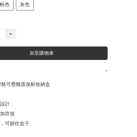
粉色
灰色
+
加至購物車
−
e 12格可疊雞蛋保鮮收納盒

設計

加存放

計，可鎖住盒子
