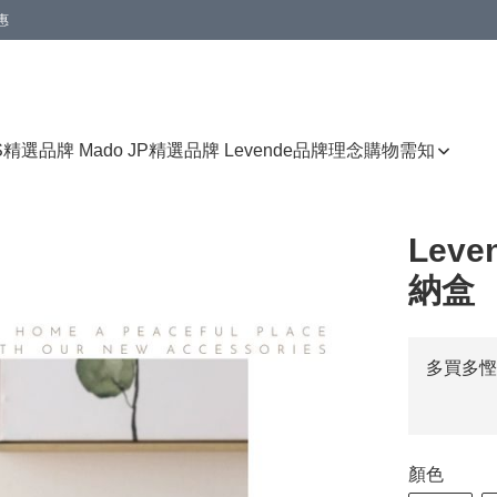
惠
免運費優惠
S
精選品牌 Mado JP
精選品牌 Levende
品牌理念
購物需知
Lev
納盒
多買多慳
顏色