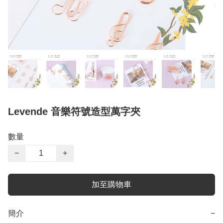
Levende 音樂符號造型萬字夾
數量
−
+
加至購物車
簡介
−