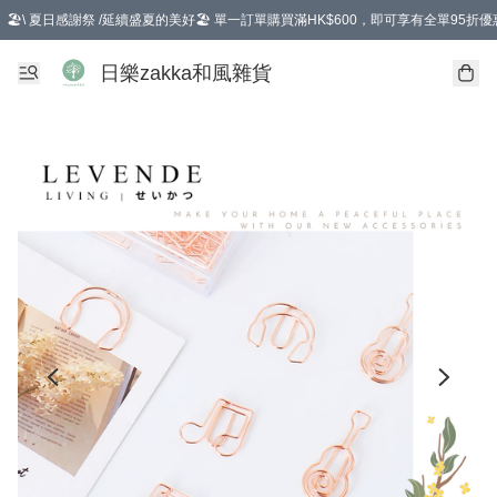
🏖️\ 夏日感謝祭 /延續盛夏的美好🏖️ 單一訂單購買滿HK$600，即可享有全單95折優
選擇GoGoX住宅/工商地址配送，單一訂單消費購物滿HK$680(折扣後），可享有
日樂zakka和風雜貨