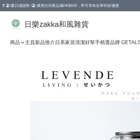
🎐🏖️\夏日感謝祭 /🏖️ 購買任何產品滿HK$600，即可享有全單95折優惠
選擇GoGoX住宅/工商地址配送，單一訂單消費購物滿HK$680(折扣後），可享有
日樂zakka和風雜貨
商品
主頁
新品推介
日系家居清潔好幫手
精選品牌 GETAL