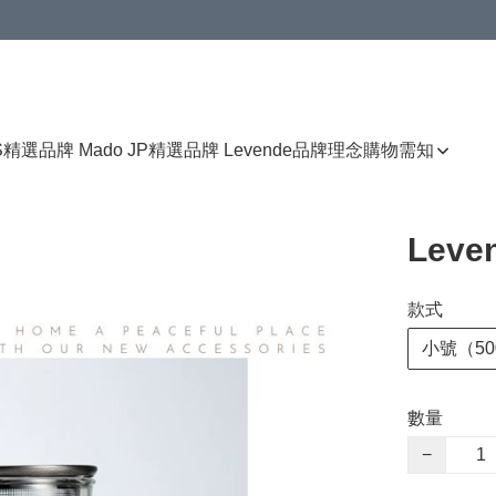
免運費優惠
S
精選品牌 Mado JP
精選品牌 Levende
品牌理念
購物需知
Lev
款式
小號（50
數量
−