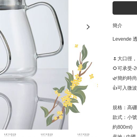
簡介
Levende
🌷大口徑，
🌻可承受-2
🌿簡約時尚

👍可入微
規格：高硼
款式：小號
約800ml) 

産地 : 中國