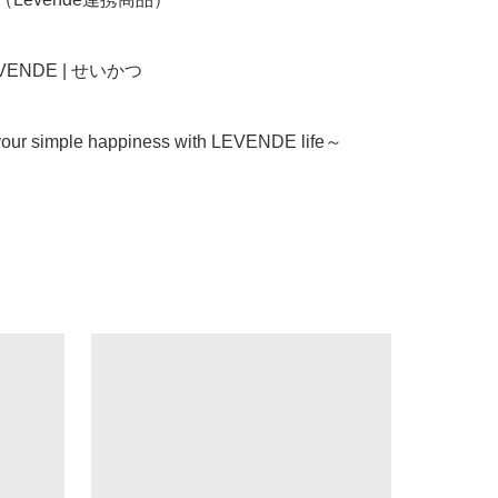
LEVENDE | せいかつ

our simple happiness with LEVENDE life～