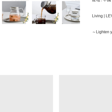
Living | 
～Lighten y