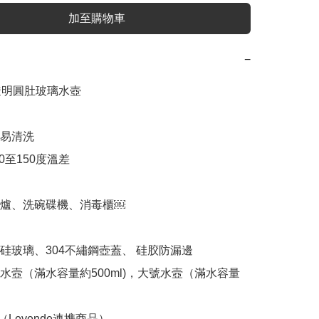
加至購物車
−
 透明圓肚玻璃水壺

易清洗

0至150度溫差

波爐、洗碗碟機、消毒櫃￼

硅玻璃、304不繡鋼壺蓋、 硅㬵防漏邊

水壼（滿水容量約500ml)，大號水壼（滿水容量
（Levende連携商品）
