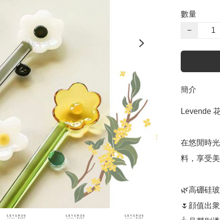
數量
−
簡介
Levende
在悠閒時光
料，享受美
🌿高硼硅
🌷顔值出