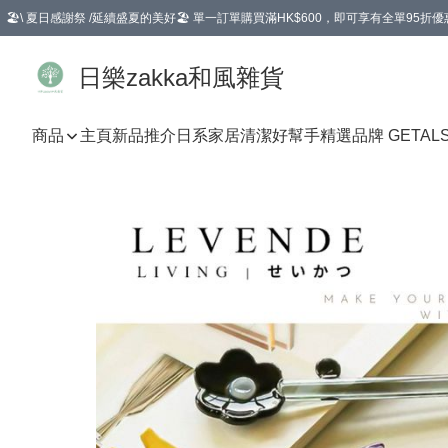
🏖️\ 夏日感謝祭 /延續盛夏的美好🏖️ 單一訂單購買滿HK$600，即可享有全單95折優
選擇GoGoX住宅/工商地址配送，單一訂單消費購物滿HK$680(折扣後），可享有
日樂zakka和風雜貨
商品
主頁
新品推介
日系家居清潔好幫手
精選品牌 GETAL