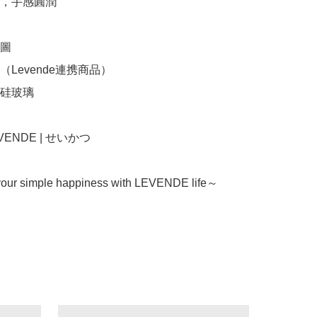
，手感圓潤

圖

Levende連携商品）

硅玻璃

LEVENDE | せいかつ
