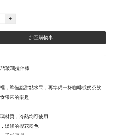
+
加至購物車
−
 花語玻璃攪伴棒

裡，準備點甜點水果，再準備一杯咖啡或奶茶飲
食帶來的樂趣

玻璃材質，冷熱均可使用

衆，淡淡的櫻花粉色
