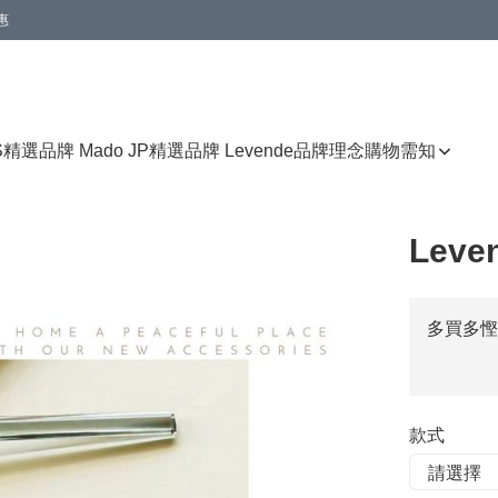
惠
免運費優惠
S
精選品牌 Mado JP
精選品牌 Levende
品牌理念
購物需知
Lev
多買多慳
款式