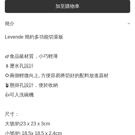
加至購物車
簡介
−
Levende 簡約多功能切菜板

🌿食品級材質，小巧輕薄

🌷瀝水孔設計

🌻兩側輕微向上, 方便容易將切好的配料放進器材

🪴懸掛孔設計，便於收納

👍可入洗碗機

尺寸：

大號/約23 x 23 x 3cm

小號/約 18.5x 18.5 x 2.4cm
