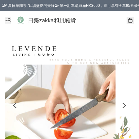
🏖️\ 夏日感謝祭 /延續盛夏的美好🏖️ 單一訂單購買滿HK$600，即可享有全單95折優
選擇GoGoX住宅/工商地址配送，單一訂單消費購物滿HK$680(折扣後），可享有
日樂zakka和風雜貨