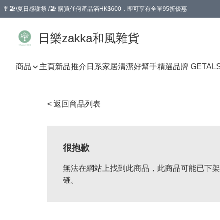
🎐🏖️\夏日感謝祭 /🏖️ 購買任何產品滿HK$600，即可享有全單95折優惠
選擇GoGoX住宅/工商地址配送，單一訂單消費購物滿HK$680(折扣後），可享有
日樂zakka和風雜貨
商品
主頁
新品推介
日系家居清潔好幫手
精選品牌 GETAL
< 返回商品列表
很抱歉
無法在網站上找到此商品，此商品可能已下架
確。