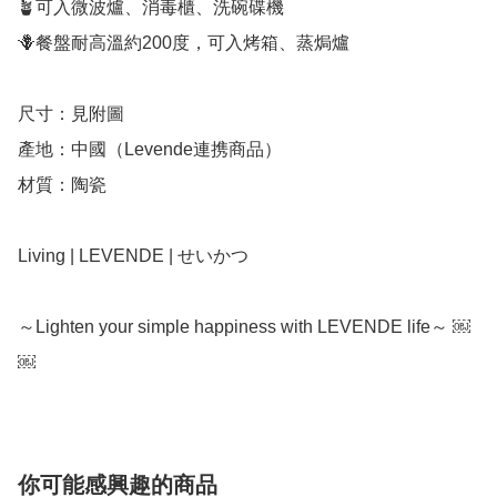
🪴可入微波爐、消毒櫃、洗碗碟機

🪻餐盤耐高溫約200度，可入烤箱、蒸焗爐

尺寸：見附圖

產地：中國（Levende連携商品）

材質：陶瓷

Living | LEVENDE | せいかつ

～Lighten your simple happiness with LEVENDE life～ ￼
￼
你可能感興趣的商品