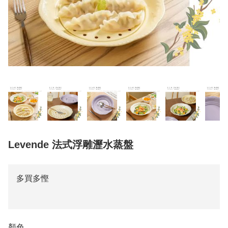
Levende 法式浮雕瀝水蒸盤
多買多慳
顏色