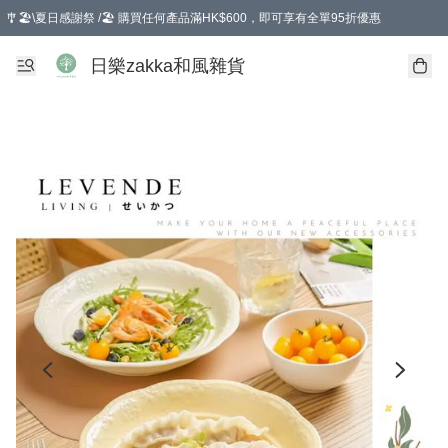
🎐🏖️\夏日感謝祭 /🏖️ 購買任何產品滿HK$600，即可享有全單95折優惠
選擇GoGoX住宅/工商地址配送，單一訂單消費購物滿HK$680(折扣後），可享有
日樂zakka和風雜貨