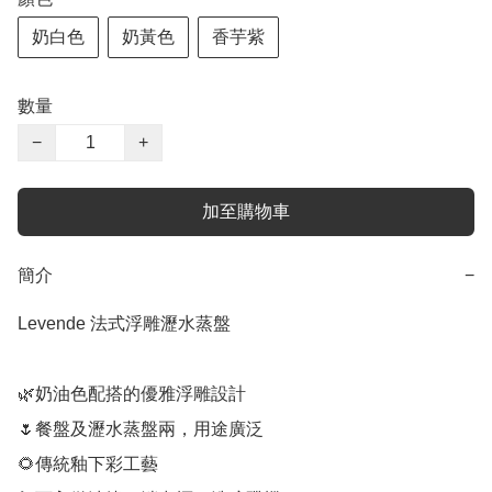
奶白色
奶黃色
香芋紫
數量
−
+
加至購物車
簡介
−
Levende 法式浮雕瀝水蒸盤

🌿奶油色配搭的優雅浮雕設計

🌷餐盤及瀝水蒸盤兩，用途廣泛

🌻傳統釉下彩工藝
