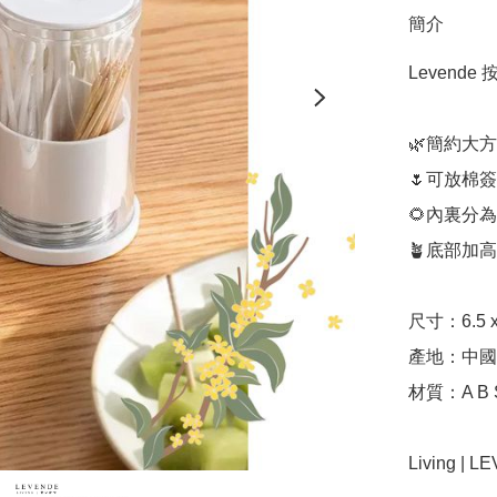
簡介
Levend
🌿簡約大方
🌷可放棉
🌻內裏分
🪴底部加高
尺寸：6.5 x 
產地：中國（
材質：A B S
Living | 