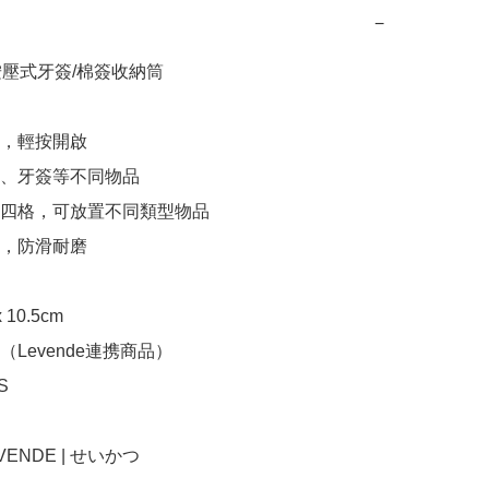
−
e 按壓式牙簽/棉簽收納筒

，輕按開啟

簽、牙簽等不同物品

為四格，可放置不同類型物品

，防滑耐磨

10.5cm

Levende連携商品）



LEVENDE | せいかつ
