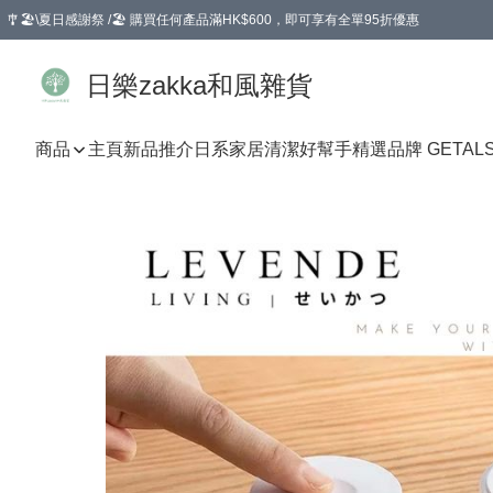
🎐🏖️\夏日感謝祭 /🏖️ 購買任何產品滿HK$600，即可享有全單95折優惠
選擇GoGoX住宅/工商地址配送，單一訂單消費購物滿HK$680(折扣後），可享有
日樂zakka和風雜貨
商品
主頁
新品推介
日系家居清潔好幫手
精選品牌 GETAL