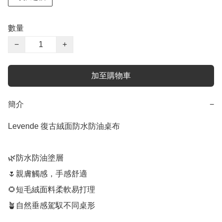
數量
−
+
加至購物車
簡介
−
Levende 復古絨面防水防油桌布

🌿防水防油塗層

🌷親膚觸感，手感舒適

🌻短毛絨面料柔軟易打理

🪴自然垂感駕馭不同桌形
