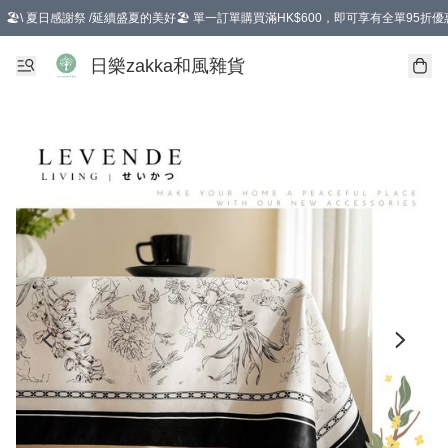
🏖️\ 夏日感謝祭 /延續盛夏的美好🏖️ 單一訂單購買滿HK$600，即可享有全單95折優
選擇GoGoX住宅/工商地址配送，單一訂單消費購物滿HK$680(折扣後），可享有
日樂zakka和風雜貨