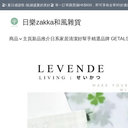
🏖️\ 夏日感謝祭 /延續盛夏的美好🏖️ 單一訂單購買滿HK$600，即可享有全單95折優
選擇GoGoX住宅/工商地址配送，單一訂單消費購物滿HK$680(折扣後），可享有
日樂zakka和風雜貨
商品
主頁
新品推介
日系家居清潔好幫手
精選品牌 GETAL