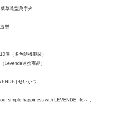
 四葉草造型萬字夾

造型

10個（多色隨機混裝）

Levende連携商品）

LEVENDE | せいかつ

your simple happiness with LEVENDE life～，