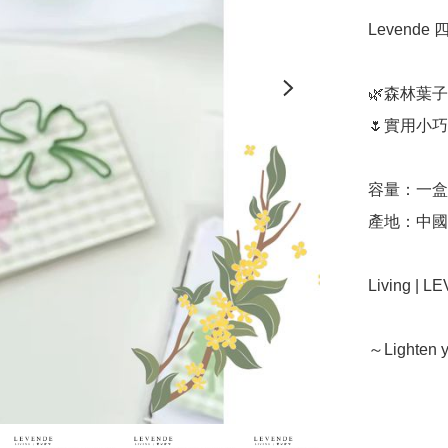
Levende
🌿森林葉子
🌷實用小巧

容量：一盒
產地：中國（
Living | 
～Lighten 