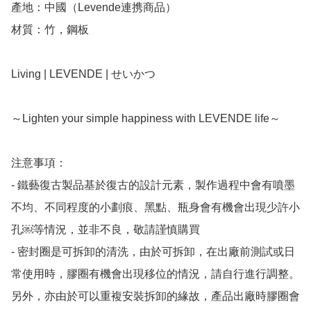
產地：中國（Levende連携商品）

材質：竹，鋼板

Living | LEVENDE | せいかつ

～Lighten your simple happiness with LEVENDE life～

注意事項：

- 鐵藝復古製品基於復古的設計元素，製作過程中會有噴墨
不均、不同程度的小劃痕、黑點、瓶身會有機會出現少許小
孔￼等情況，並非不良，敬請謹慎購買

- 密封圈是可拆卸的清洗，由於可拆卸，在出廠前測試或日
常使用時，膠圈有機會出現移位的情況，請自行進行調整。
另外，亦由於可以重複安裝拆卸的緣故，產品出廠時膠圈會