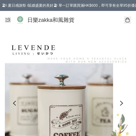
🏖️\ 夏日感謝祭 /延續盛夏的美好🏖️ 單一訂單購買滿HK$600，即可享有全單95折優
選擇GoGoX住宅/工商地址配送，單一訂單消費購物滿HK$680(折扣後），可享有
日樂zakka和風雜貨