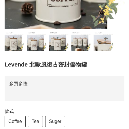
Levende 北歐風復古密封儲物罐
多買多慳
款式
Coffee
Tea
Suger