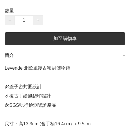
數量
−
+
加至購物車
簡介
−
Levende 北歐風復古密封儲物罐

🌿蓋子密封圈設計

🌷復古手繪風絲印設計

🌼SGS執行檢測認證產品

尺寸：高13.3cm (含手柄16.4cm）x 9.5cm
