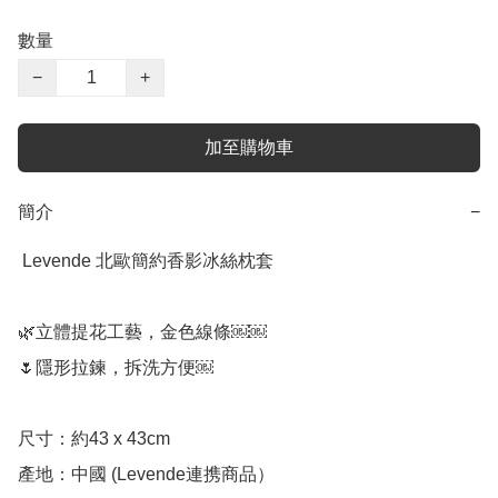
數量
−
+
加至購物車
簡介
−
 Levende 北歐簡約香影冰絲枕套

🌿立體提花工藝，金色線條￼￼

🌷隱形拉鍊，拆洗方便￼

尺寸：約43 x 43cm 

產地：中國 (Levende連携商品）
