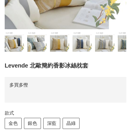
Levende 北歐簡約香影冰絲枕套
多買多慳
款式
金色
銀色
深藍
晶綠