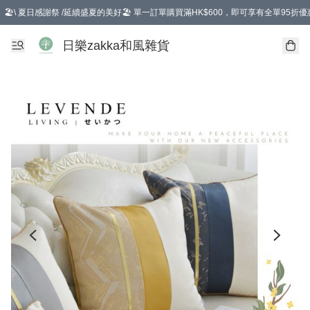
🏖️\ 夏日感謝祭 /延續盛夏的美好🏖️ 單一訂單購買滿HK$600，即可享有全單95折優
選擇GoGoX住宅/工商地址配送，單一訂單消費購物滿HK$680(折扣後），可享有
日樂zakka和風雜貨