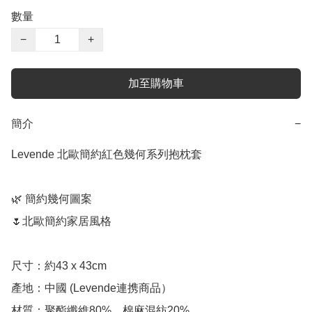
數量
−
+
加至購物車
簡介
−
Levende 北歐簡約紅色幾何系列抱枕套

🌿 簡約幾何圖案

🌷北歐簡約家居風格

尺寸：約43 x 43cm 

產地：中國 (Levende連携商品）

材質：聚酯纖維80%，棉麻混紡20%
