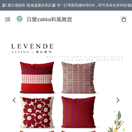
🏖️\ 夏日感謝祭 /延續盛夏的美好🏖️ 單一訂單購買滿HK$600，即可享有全單95折優
選擇GoGoX住宅/工商地址配送，單一訂單消費購物滿HK$680(折扣後），可享有
日樂zakka和風雜貨