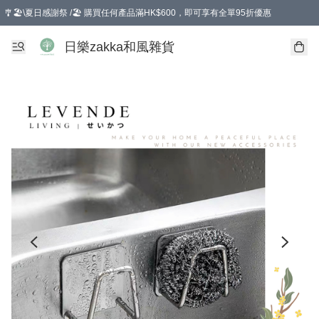
🎐🏖️\夏日感謝祭 /🏖️ 購買任何產品滿HK$600，即可享有全單95折優惠
選擇GoGoX住宅/工商地址配送，單一訂單消費購物滿HK$680(折扣後），可享有
日樂zakka和風雜貨