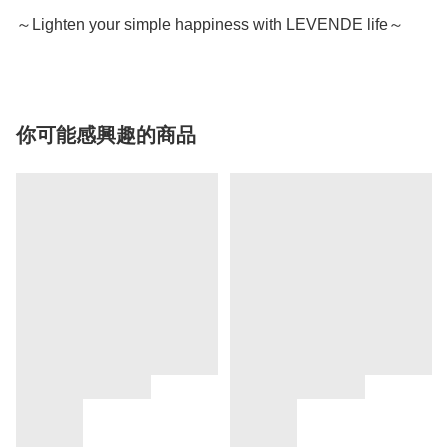
～Lighten your simple happiness with LEVENDE life～
你可能感興趣的商品