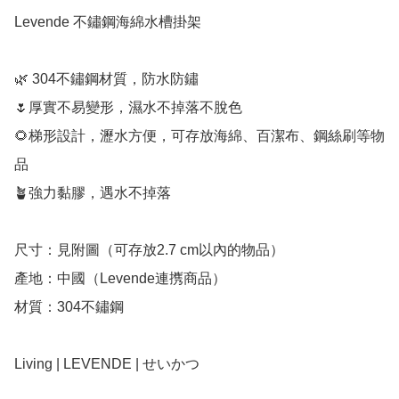
Levende 不鏽鋼海綿水槽掛架

🌿 304不鏽鋼材質，防水防鏽

🌷厚實不易變形，濕水不掉落不脫色

🌻梯形設計，瀝水方便，可存放海綿、百潔布、鋼絲刷等物
品

🪴強力黏膠，遇水不掉落

尺寸：見附圖（可存放2.7 cm以內的物品）

產地：中國（Levende連㩗商品）

材質：304不鏽鋼

Living | LEVENDE | せいかつ
