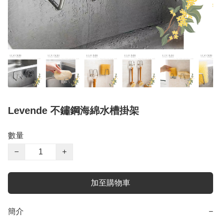
Levende 不鏽鋼海綿水槽掛架
數量
−
+
加至購物車
簡介
−