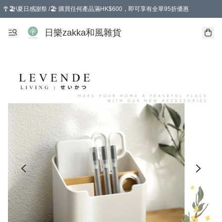
🎐🏖️\夏日感謝祭 /🏖️ 購買任何產品滿HK$600，即可享有全單95折優惠
選擇GoGoX住宅/工商地址配送，單一訂單消費購物滿HK$680(折扣後），可享有
日樂zakka和風雜貨