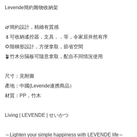
Levende簡約雜物收納架

🌿簡約設計，精緻有質感

🌷可收納遙控器，文具．．等，令家居井然有序

🌻階梯形設計，方便拿取，節省空間

🪴竹木分隔板可隨意拿取，配合不同情況使用

尺寸：見附圖

產地：中國(Levende連携商品）

材質：PP，竹木

Living | LEVENDE | せいかつ
