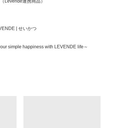
Levende連携商品）

LEVENDE | せいかつ

our simple happiness with LEVENDE life～