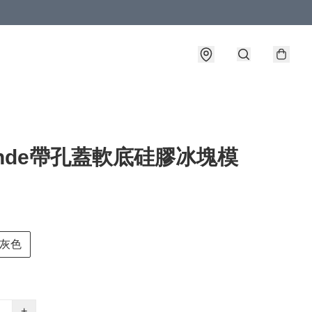
ende帶孔蓋軟底硅膠冰塊模
灰色
+