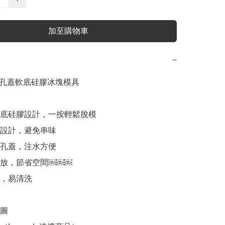
加至購物車
−
e帶孔蓋軟底硅膠冰塊模具

軟底硅膠設計，一按輕鬆脫模

蓋設計，避免串味

有孔蓋，注水方便

存放，節省空間￼￼￼

，易清洗

圖
