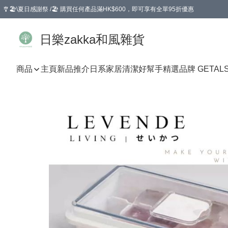
🎐🏖️\夏日感謝祭 /🏖️ 購買任何產品滿HK$600，即可享有全單95折優惠
選擇GoGoX住宅/工商地址配送，單一訂單消費購物滿HK$680(折扣後），可享有
日樂zakka和風雜貨
商品
主頁
新品推介
日系家居清潔好幫手
精選品牌 GETAL