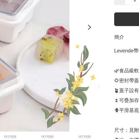
簡介
Levend
🌿食品級
🌻密封帶
🪴蓋子設
🌷可疊加
🪻平滑基底
尺寸：見附