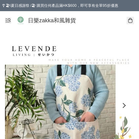
🎐🏖️\夏日感謝祭 /🏖️ 購買任何產品滿HK$600，即可享有全單95折優惠
選擇GoGoX住宅/工商地址配送，單一訂單消費購物滿HK$680(折扣後），可享有
日樂zakka和風雜貨