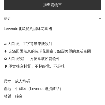
加至購物車
簡介
−
Levende北歐簡約繡球花圍裙 

🌿大口袋、工字背帶束腰設計

🌷 充滿田園氣息的繡球花圖案，點綴美麗的生活空間

🌻大口袋設計，方便拿取所需物件

🪻 厚實棉麻材質，不起靜電、不起球

尺寸：成人均碼

產地：中國￼（Levende連携商品）

材質：綿麻
