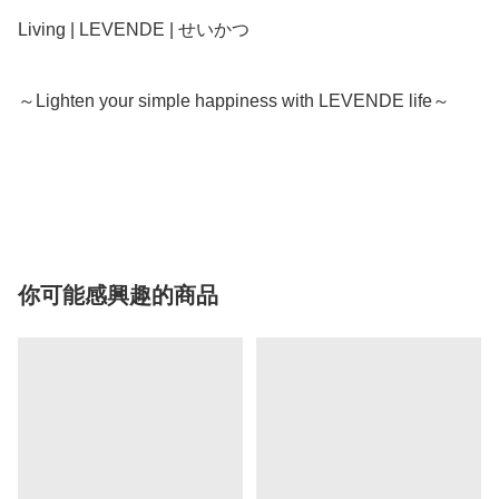
Living | LEVENDE | せいかつ

～Lighten your simple happiness with LEVENDE life～

你可能感興趣的商品