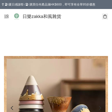
🎐🏖️\夏日感謝祭 /🏖️ 購買任何產品滿HK$600，即可享有全單95折優惠
選擇GoGoX住宅/工商地址配送，單一訂單消費購物滿HK$680(折扣後），可享有
日樂zakka和風雜貨