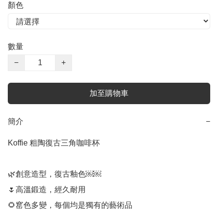
顏色
數量
−
+
加至購物車
簡介
−
Koffie 粗陶復古三角咖啡杯

🌿創意造型，復古釉色￼￼

🌷高溫鍛造，經久耐用

🌻窰色多變，每個均是獨有的藝術品
