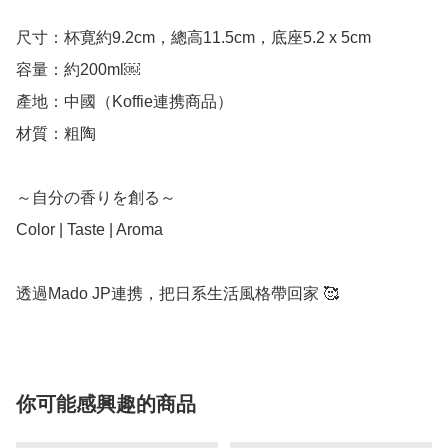
尺寸：杯寛約9.2cm，總高11.5cm，底座5.2 x 5cm

容量：約200ml￼

產地：中國（Koffie連携商品）

材質：粗陶

～自分の香りを創る～

Color | Taste | Aroma

透過Mado JP連携，把日系生活風格帶回家 🥰
你可能感興趣的商品