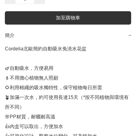
加至購物車
簡介
−
Cordelia北歐簡約自動吸水免澆水花盆

🌿自動吸水，方便易用

🌷不用擔心植物無人照顧

🌻利用棉繩的吸水獨特性，保守植物每日所需

🪴加滿一次水，約可使用長達15天（*按不同植物與環境有
所不同）

🌸PP材質，耐曬耐高溫

👍內盒可以取出，方便加水
