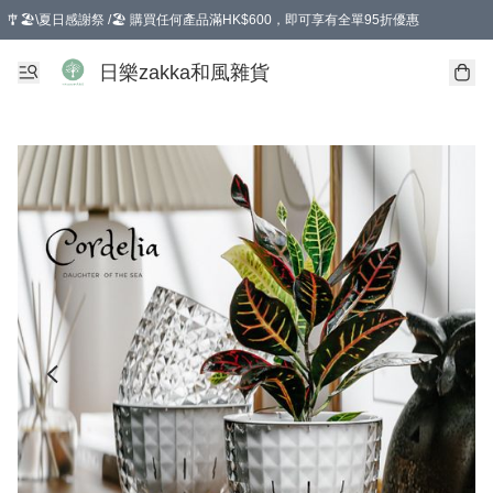
🎐🏖️\夏日感謝祭 /🏖️ 購買任何產品滿HK$600，即可享有全單95折優惠
選擇GoGoX住宅/工商地址配送，單一訂單消費購物滿HK$680(折扣後），可享有
日樂zakka和風雜貨