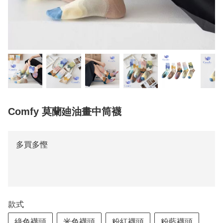
Comfy 莫蘭廸油畫中筒襪
多買多慳
款式
綠色襪頭
米色襪頭
粉紅襪頭
粉藍襪頭