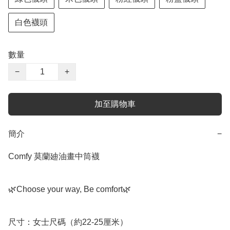
白色襪頭
數量
−
+
加至購物車
簡介
−
Comfy 莫蘭廸油畫中筒襪

🌿Choose your way, Be comfort🌿

尺寸：女士尺碼（約22-25厘米）
