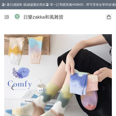
🏖️\ 夏日感謝祭 /延續盛夏的美好🏖️ 單一訂單購買滿HK$600，即可享有全單95折優
選擇GoGoX住宅/工商地址配送，單一訂單消費購物滿HK$680(折扣後），可享有
日樂zakka和風雜貨