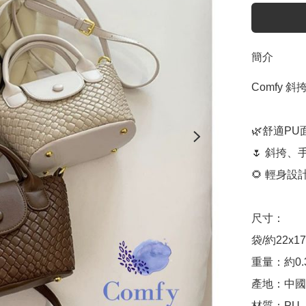
簡介
Comfy 
🌿舒適PU
🌷 斜挎、
🌻 輕身
尺寸：

袋/約22x1
重量：約0.3
產地：中國（
材質：PU
