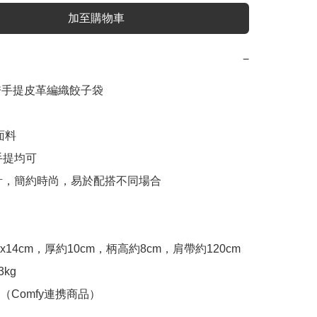
加至購物車
−
斜挎手提皮革編織餃子袋

面料

手提均可

設計，簡約時尚，易於配搭不同場合

7x14cm，厚約10cm，柄高約8cm，肩帶約120cm

kg

Comfy連携商品）
