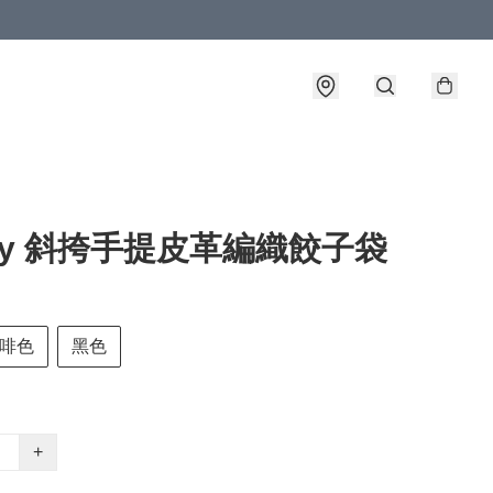
fy 斜挎手提皮革編織餃子袋
啡色
黑色
+