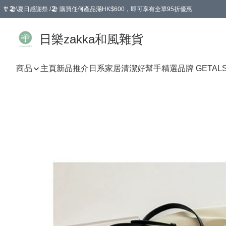
🎐🏖️\夏日感謝祭 /🏖️ 購買任何產品滿HK$600，即可享有全單95折優惠
選擇GoGoX住宅/工商地址配送，單一訂單消費購物滿HK$680(折扣後），可享有
日樂zakka和風雜貨
商品
主頁
新品推介
日系家居清潔好幫手
精選品牌 GETAL