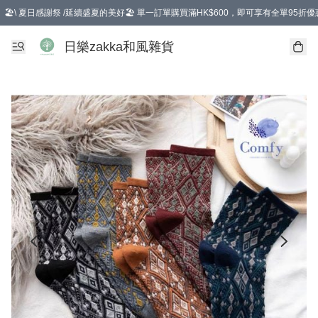
🏖️\ 夏日感謝祭 /延續盛夏的美好🏖️ 單一訂單購買滿HK$600，即可享有全單95折優
選擇GoGoX住宅/工商地址配送，單一訂單消費購物滿HK$680(折扣後），可享有
日樂zakka和風雜貨