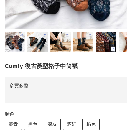
Comfy 復古菱型格子中筒襪
多買多慳
顏色
藏青
黑色
深灰
酒紅
橘色