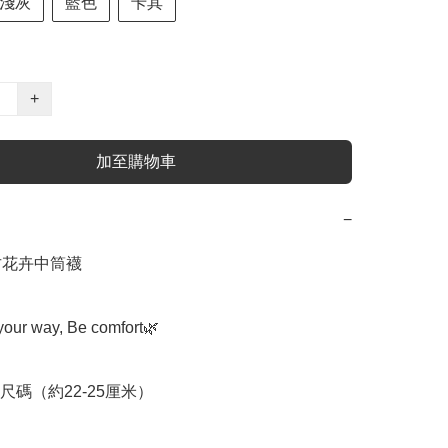
淺灰
藍色
卡其
+
加至購物車
−
復古花卉中筒襪

our way, Be comfort🌿

碼（約22-25厘米）
