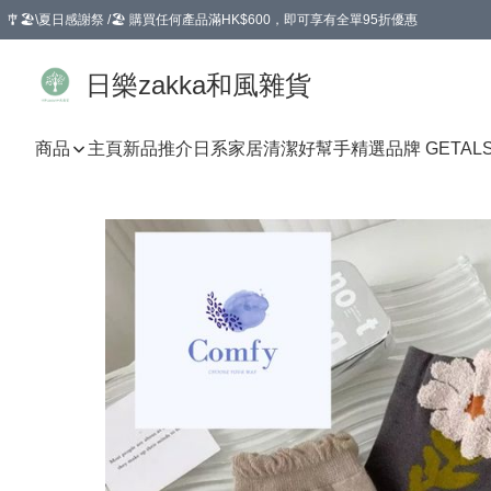
🎐🏖️\夏日感謝祭 /🏖️ 購買任何產品滿HK$600，即可享有全單95折優惠
選擇GoGoX住宅/工商地址配送，單一訂單消費購物滿HK$680(折扣後），可享有
日樂zakka和風雜貨
商品
主頁
新品推介
日系家居清潔好幫手
精選品牌 GETAL