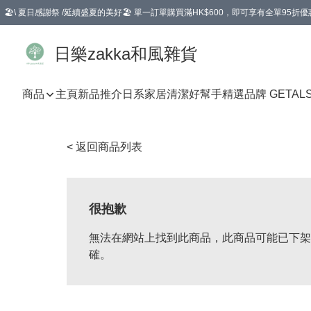
🏖️\ 夏日感謝祭 /延續盛夏的美好🏖️ 單一訂單購買滿HK$600，即可享有全單95折優
選擇GoGoX住宅/工商地址配送，單一訂單消費購物滿HK$680(折扣後），可享有
日樂zakka和風雜貨
商品
主頁
新品推介
日系家居清潔好幫手
精選品牌 GETAL
< 返回商品列表
很抱歉
無法在網站上找到此商品，此商品可能已下架
確。