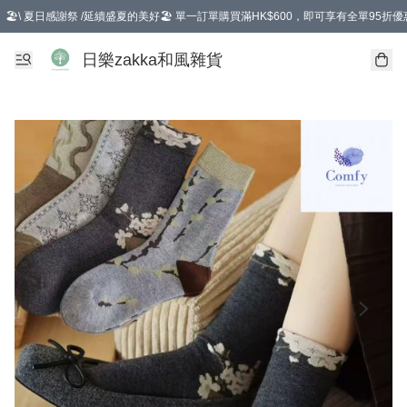
🏖️\ 夏日感謝祭 /延續盛夏的美好🏖️ 單一訂單購買滿HK$600，即可享有全單95折優
選擇GoGoX住宅/工商地址配送，單一訂單消費購物滿HK$680(折扣後），可享有
日樂zakka和風雜貨