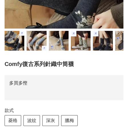
Comfy復古系列針織中筒襪
多買多慳
款式
菱格
波紋
深灰
臘梅