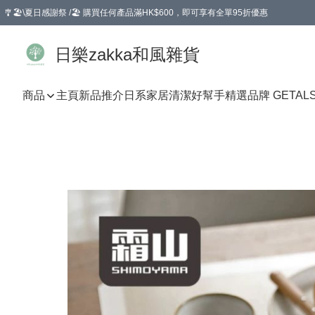
🎐🏖️\夏日感謝祭 /🏖️ 購買任何產品滿HK$600，即可享有全單95折優惠
選擇GoGoX住宅/工商地址配送，單一訂單消費購物滿HK$680(折扣後），可享有
日樂zakka和風雜貨
商品
主頁
新品推介
日系家居清潔好幫手
精選品牌 GETAL