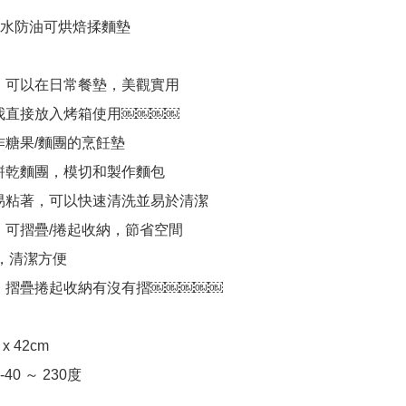
水防油可烘焙揉麵墊

，可以在日常餐墊，美觀實用

我直接放入烤箱使用￼￼￼￼

作糖果/麵團的烹飪墊

餅乾麵團，模切和製作麵包

易粘著，可以快速清洗並易於清潔

，可摺疊/捲起收納，節省空間

，清潔方便

，摺疊捲起收納有沒有摺￼￼￼￼￼

x 42cm

0 ～ 230度
