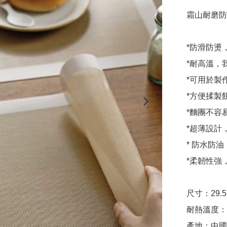
霜山耐磨防
*防滑防燙
*耐高溫，
*可用於製
*方便揉製
*麵團不容
*超薄設計
* 防水防油
*柔韌性強
尺寸：29.5 
耐熱溫度：-4
產地：中國
