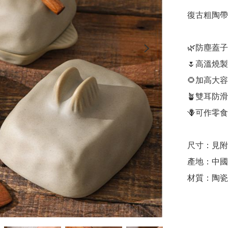
復古粗陶帶
🌿防塵蓋子
🌷高溫燒
🌻加高大
🪴雙耳防滑
🪻可作零
尺寸：見附
產地：中國

材質：陶瓷