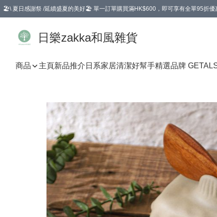
🏖️\ 夏日感謝祭 /延續盛夏的美好🏖️ 單一訂單購買滿HK$600，即可享有全單95折優
選擇GoGoX住宅/工商地址配送，單一訂單消費購物滿HK$680(折扣後），可享有
日樂zakka和風雜貨
商品
主頁
新品推介
日系家居清潔好幫手
精選品牌 GETAL