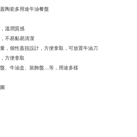
蓋陶瓷多用途牛油餐盤

，溫潤質感

製，不易黏易清潔

容量，個性蓋扭設計，方便拿取，可放置牛油刀

，方便拿取

食盤、牛油盒、裝飾盤…等，用途多樣

圖
