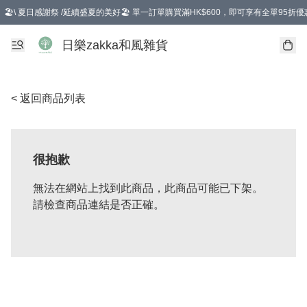
🏖️\ 夏日感謝祭 /延續盛夏的美好🏖️ 單一訂單購買滿HK$600，即可享有全單95折優
選擇GoGoX住宅/工商地址配送，單一訂單消費購物滿HK$680(折扣後），可享有
日樂zakka和風雜貨
< 返回商品列表
很抱歉
無法在網站上找到此商品，此商品可能已下架。
請檢查商品連結是否正確。