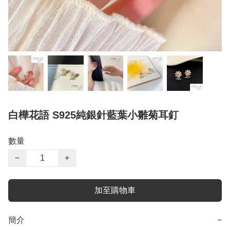
白樺花語 S925純銀針藍葉小雛菊耳釘
數量
−
+
加至購物車
簡介
−