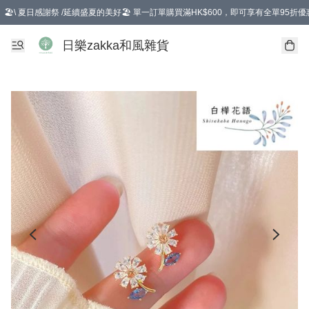
🏖️\ 夏日感謝祭 /延續盛夏的美好🏖️ 單一訂單購買滿HK$600，即可享有全單95折優
選擇GoGoX住宅/工商地址配送，單一訂單消費購物滿HK$680(折扣後），可享有
日樂zakka和風雜貨