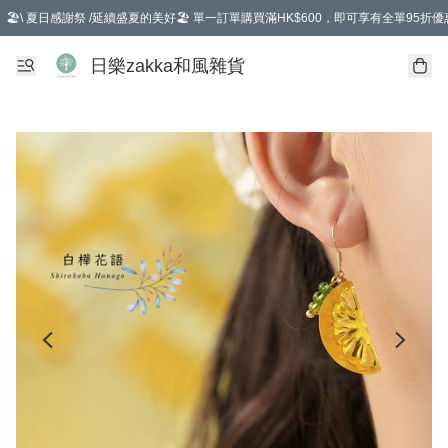
🏖️\ 夏日感謝祭 /延續盛夏的美好🏖️ 單一訂單購買滿HK$600，即可享有全單95折優
選擇GoGoX住宅/工商地址配送，單一訂單消費購物滿HK$680(折扣後），可享有
日樂zakka和風雜貨