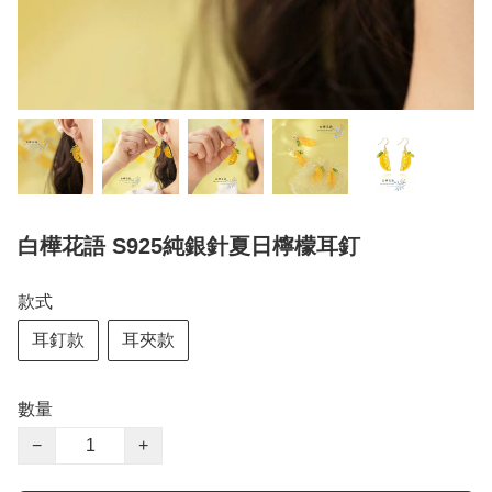
白樺花語 S925純銀針夏日檸檬耳釘
款式
耳釘款
耳夾款
數量
−
+