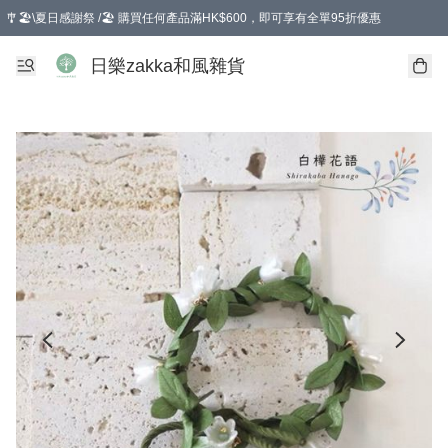
🎐🏖️\夏日感謝祭 /🏖️ 購買任何產品滿HK$600，即可享有全單95折優惠
選擇GoGoX住宅/工商地址配送，單一訂單消費購物滿HK$680(折扣後），可享有
日樂zakka和風雜貨